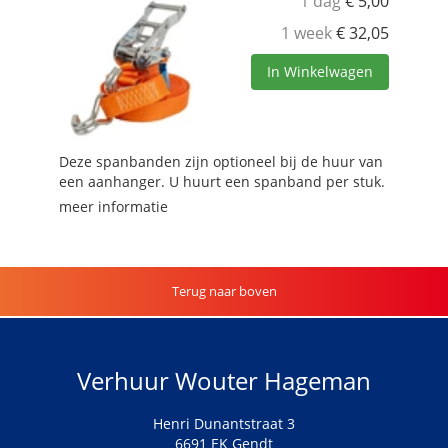
1 dag
€
5,00
1 week
€
32,05
In Winkelwagen
Deze spanbanden zijn optioneel bij de huur van
een aanhanger. U huurt een spanband per stuk.
meer informatie
Terug naar boven
Verhuur Wouter Hageman
Henri Dunantstraat 3
6691 EK Gendt