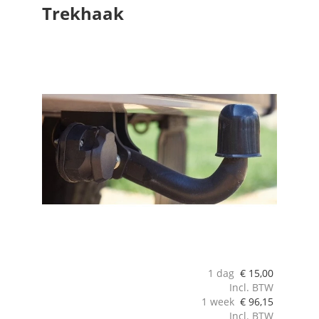
Trekhaak
1 dag
€
15,00
Incl. BTW
1 week
€
96,15
Incl. BTW